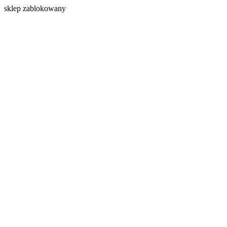
s
klep zablokowany