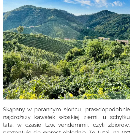
Skąpany w porannym słońcu, prawdopodobnie
najdroższy kawałek włoskiej ziemi, u schyłku
lata, w czasie tzw. vendemmii, czyli zbiorów,
prezentuje się wprost obłędnie. To tutaj, na 107