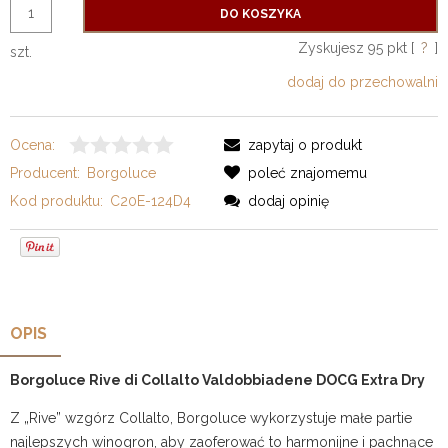
DO KOSZYKA
Zyskujesz
95
pkt [
?
]
szt.
dodaj do przechowalni
Ocena:
zapytaj o produkt
Producent:
Borgoluce
poleć znajomemu
Kod produktu:
C20E-124D4
dodaj opinię
OPIS
Borgoluce Rive di Collalto Valdobbiadene DOCG Extra Dry
Z „Rive” wzgórz Collalto, Borgoluce wykorzystuje małe partie
najlepszych winogron, aby zaoferować to harmonijne i pachnące