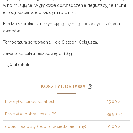
wino musujące. Wyjątkowe doświadczenie degustacyjne, triumf
emocji: wspaniałe w każdym roczniku.
Bardzo szerokie, z utrzymującą się nutą soczystych, żółtych
owoców.
Temperatura serwowania - ok. 6 stopni Celsjusza.
Zawartość cukru resztkowego: 16 g
11,5% alkoholu
KOSZTY DOSTAWY
CENA NIE ZAWIERA
KOSZTÓW PŁATNOŚ
Przesyłka kurierska InPost
25,00 zł
Przesyłka pobraniowa UPS
39,99 zł
odbiór osobisty
(odbiór w siedzibie firmy)
0,00 zł