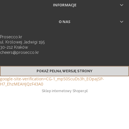
INFORMACJE
O NAS
Prosecco.kr
ul. Królowej Jadwigi 195
30-212 Kraków
cheers@prosecco.kr
POKAŻ PEŁNĄ WERSJĘ STRONY
google-site-verification=CG-1_mp50ScuDs3h_EOpajSP-
H7_EhzMEAHjQzF43A0
Sklep internetowy Shoper.pl