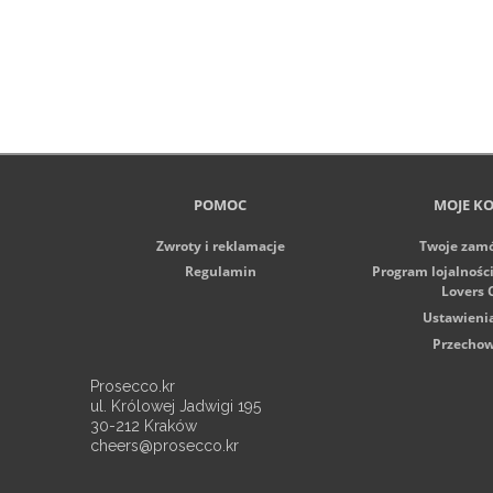
POMOC
MOJE K
Zwroty i reklamacje
Twoje zam
Regulamin
Program lojalnośc
Lovers 
Ustawieni
Przechow
Prosecco.kr
ul. Królowej Jadwigi 195
30-212 Kraków
cheers@prosecco.kr