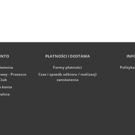
ONTO
PŁATNOŚCI I DOSTAWA
INF
ówienia
Formy płatności
Polityka
iowy - Prosecco
Czas i sposób odbioru / realizacji
Club
zamówienia
a konta
alnia