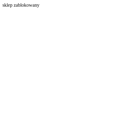
s
klep zablokowany